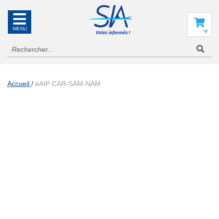
SIA
La
référence
Mon panier
en
information
aéronautique
Accueil
eAIP CAR-SAM-NAM