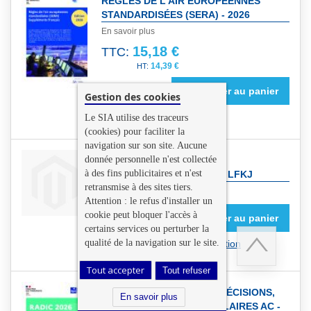
RÉGLES DE L'AIR EUROPÉENNES
STANDARDISÉES (SERA) - 2026
En savoir plus
15,18 €
TTC:
14,39 €
Ajouter au panier
Gestion des cookies
NOUVELLE EDITION 2026
Le SIA utilise des traceurs
(cookies) pour faciliter la
navigation sur son site. Aucune
donnée personnelle n'est collectée
DONNÉES DE TERRAIN ET
à des fins publicitaires et n'est
D'OBSTACLES D'AJACCIO LFKJ
retransmise à des sites tiers.
En savoir plus
Attention : le refus d'installer un
0,00 €
TTC:
cookie peut bloquer l'accès à
Ajouter au panier
0,00 €
certains services ou perturber la
qualité de la navigation sur le site.
Produit sous licence d'utilisation
Tout accepter
Tout refuser
Retour
RECUEIL DES ARRÊTÉS, DÉCISIONS,
en
En savoir plus
INSTRUCTIONS ET CIRCULAIRES AC -
haut