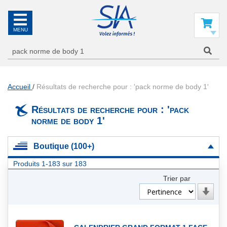
SIA
La
référence
Mon panier
en
information
aéronautique
Accueil
Résultats de recherche pour : 'pack norme de body 1'
Résultats de recherche pour : 'pack
norme de body 1'
Boutique (100+)
Produits
1
-
183
sur
183
Trier par
Par
ordre
croiss