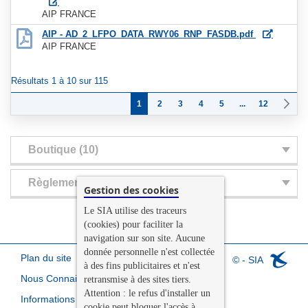
AIP FRANCE
AIP - AD_2_LFPO_DATA_RWY06_RNP_FASDB.pdf
AIP FRANCE
Résultats 1 à 10 sur 115
Page
Vous lisez actuellement la page
Page
Page
Page
Page
Page
P
S
1
2
3
4
5
...
12
Boutique (10)
Règlementation (0)
Gestion des cookies
Le SIA utilise des traceurs
(cookies) pour faciliter la
navigation sur son site. Aucune
donnée personnelle n'est collectée
Plan du site
© - SIA
à des fins publicitaires et n'est
Nous Connaitre
retransmise à des sites tiers.
Attention : le refus d'installer un
Informations légales
cookie peut bloquer l'accès à