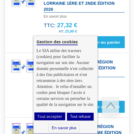
LORRAINE 1ÈRE ET 2NDE ÉDITION
2026
En savoir plus
27,32 €
TTC:
25,90 €
Gestion des cookies
Ajouter au panier
Le SIA utilise des traceurs
(cookies) pour faciliter la
PACK CARTE TOULOUSE RÉGION
navigation sur son site. Aucune
OCCITANIE 1ÈRE ET 2NDE ÉDITION
donnée personnelle n'est collectée
2026
à des fins publicitaires et n'est
retransmise à des sites tiers.
En savoir plus
Attention : le refus d'installer un
27,32 €
TTC:
cookie peut bloquer l'accès à
25,90 €
certains services ou perturber la
qualité de la navigation sur le site.
Ajouter au panier
Tout accepter
Tout refuser
Retour
PACK CARTE PLASTIFIÉE RÉGION
en
En savoir plus
PARISIENNE – 1ÈRE ET 2ÈME ÉDITION
haut