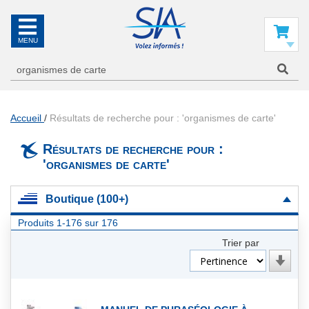
SIA
La
référence
Mon panier
en
information
aéronautique
Accueil
Résultats de recherche pour : 'organismes de carte'
Résultats de recherche pour :
'organismes de carte'
Boutique (100+)
Produits
1
-
176
sur
176
Trier par
Par
ordre
croiss