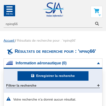
SIA
La
référence
Mon panier
en
information
aéronautique
Accueil
Résultats de recherche pour : 'npinq66'
Résultats de recherche pour : 'npinq66'
Information aéronautique (0)
Enregistrer la recherche
Filtrer la recherche
Votre recherche n’a donné aucun résultat.