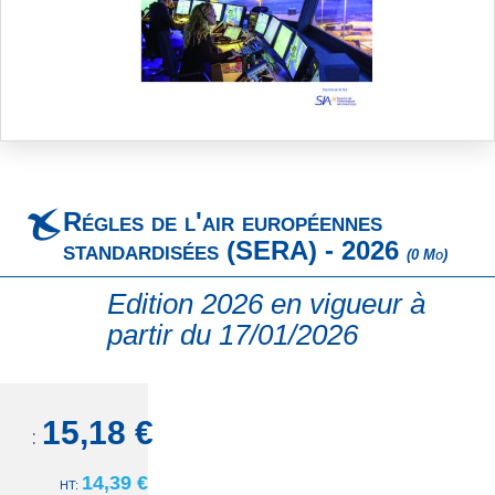
Skip
to
the
beginning
Régles de l'air européennes
of
the
standardisées (SERA) - 2026
(0 Mo)
images
gallery
Edition 2026 en vigueur à
partir du 17/01/2026
15,18 €
TTC:
14,39 €