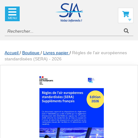
SIA
La
référence
Mon panier
en
information
aéronautique
Accueil
Boutique
Livres papier
Régles de l'air européennes
standardisées (SERA) - 2026
Skip
to
the
end
of
the
images
gallery