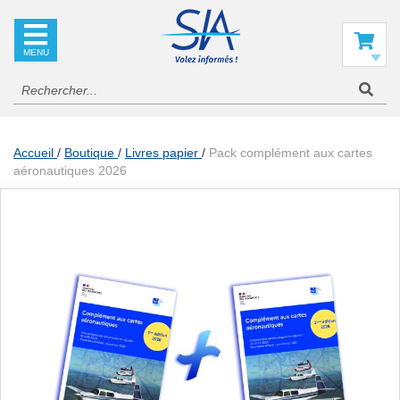
SIA
La
référence
Mon panier
en
information
aéronautique
Accueil
Boutique
Livres papier
Pack complément aux cartes
aéronautiques 2026
Skip
to
the
end
of
the
images
gallery