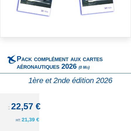
Skip
to
the
beginning
Pack complément aux cartes
of
the
aéronautiques 2026
(0 Mo)
images
gallery
1ère et 2nde édition 2026
22,57 €
TTC:
21,39 €