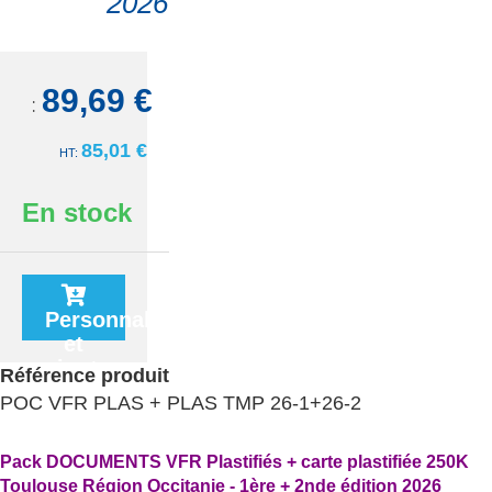
2026
89,69 €
TTC:
85,01 €
En stock
Personnaliser
et
ajouter
Référence produit
au
POC VFR PLAS + PLAS TMP 26-1+26-2
panier
Pack DOCUMENTS VFR Plastifiés + carte plastifiée 250K
Toulouse Région Occitanie - 1ère + 2nde édition 2026