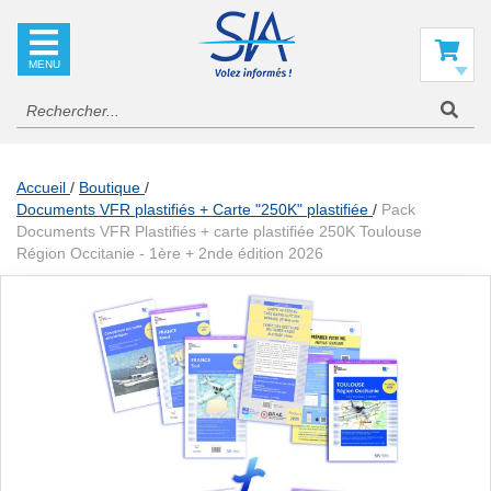
SIA
La
référence
Mon panier
en
information
aéronautique
Accueil
Boutique
Documents VFR plastifiés + Carte "250K" plastifiée
Pack
Documents VFR Plastifiés + carte plastifiée 250K Toulouse
Région Occitanie - 1ère + 2nde édition 2026
Skip
to
the
end
of
the
images
gallery