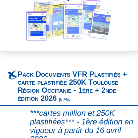
Skip
to
the
beginning
Pack Documents VFR Plastifiés +
of
the
carte plastifiée 250K Toulouse
images
Région Occitanie - 1ère + 2nde
gallery
édition 2026
(0 Mo)
***cartes million et 250K
plastifiées*** - 1ère édition en
vigueur à partir du 16 avril