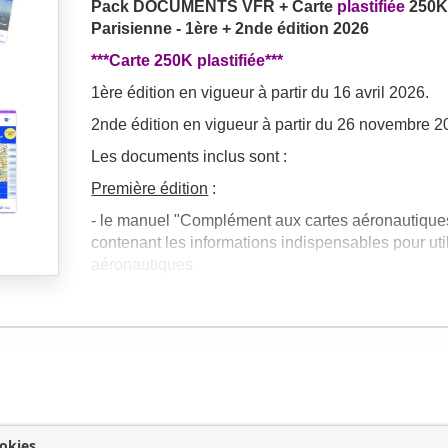
Pack DOCUMENTS VFR + Carte
plastifiée
250K
Parisienne - 1ère + 2nde édition 2026
***Carte 250K plastifiée***
1ère édition en vigueur à partir du 16 avril 2026.
2nde édition en vigueur à partir du 26 novembre 2
Les documents inclus sont :
Première édition
:
- le manuel "Complément aux cartes aéronautiques
contenant les informations indispensables pour util
aéronautiques
- les cartes aéronautiques au 1/1 000 000 France 
Sud 1ère édition -
format papier
- la carte RTBA (Réseau Très Basse Altitude) 1ère
- la plaquette BRIA
- la carte Région Parisienne
plastifiée
1ère éditio
okies
Seconde édition
(parution et expédition à l’aut