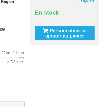
79,64 €
 Région
En stock
026.
Personnaliser et
ajouter au panier
" 1ère édition
iser les cartes
Déplier
Nord et France
 édition
n au 1/250 000
omne)
: