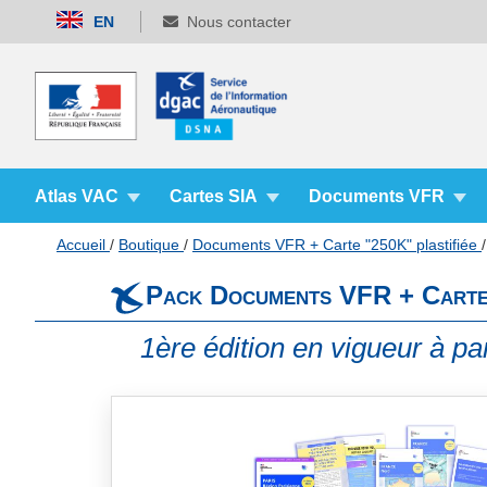
Allez
EN
Nous contacter
au
contenu
Atlas VAC
Cartes SIA
Documents VFR
Accueil
Boutique
Documents VFR + Carte "250K" plastifiée
Pack Documents VFR + Carte p
1ère édition en vigueur à par
Skip
to
the