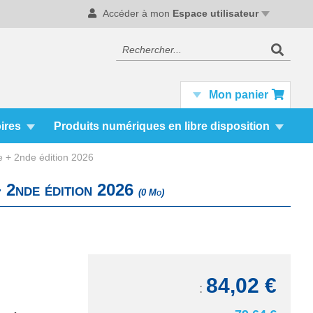
Accéder à mon
Espace utilisateur
Recherc
Rechercher
Mon panier
ires
Produits numériques en libre disposition
e + 2nde édition 2026
 2nde édition 2026
(0 Mo)
84,02 €
TTC: