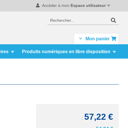
Accéder à mon
Espace utilisateur
Recherc
Rechercher
Mon panier
ires
Produits numériques en libre disposition
57,22 €
TTC: