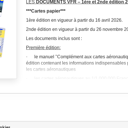
LES
DOCUMENTS VFR – 1ère et 2nde édition 
***Cartes papier***
1ère édition en vigueur à partir du 16 avril 2026.
2nde édition en vigueur à partir du 26 novembre 2
Les documents inclus sont :
Première édition:
· le manuel "Complément aux cartes aéronautiq
édition contenant les informations indispensables p
les cartes aéronautiques
· les cartes aéronautiques au 1/1 000 000 Franc
France Sud 1ère édition
· la carte RTBA (Réseau Très Basse Altitude) 1è
· La plaquette BRIA
Seconde édition
(parution et expédition à l’aut
· le manuel "Complément aux cartes aéronauti
okies
édition contenant les informations indispensables p