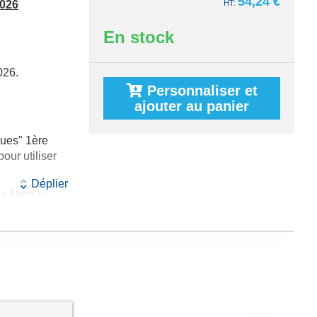
54,24 €
2026
En stock
026.
Personnaliser et
ajouter au panier
ues" 1ère
our utiliser
Déplier
e Nord et
re édition
omne)
:
ques" 2nde
our utiliser