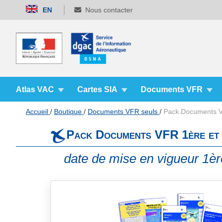
Allez
EN
Nous contacter
au
contenu
Atlas VAC
Cartes SIA
Documents VFR
Accueil
Boutique
Documents VFR seuls
Pack Documents V
Pack Documents VFR 1ère et 
date de mise en vigueur 1ère
Skip
to
the