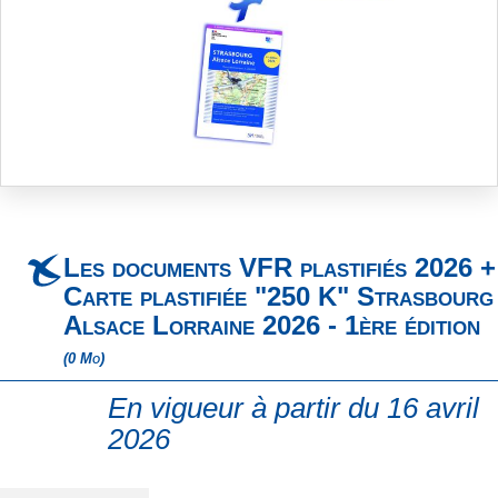
Skip
to
the
beginning
Les documents VFR plastifiés 2026 +
of
the
Carte plastifiée "250 K" Strasbourg
images
Alsace Lorraine 2026 - 1ère édition
gallery
(0 Mo)
En vigueur à partir du 16 avril
2026