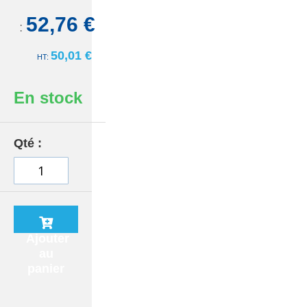
52,76 €
TTC:
50,01 €
En stock
Qté
Ajouter
au
panier