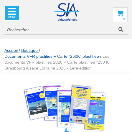
SIA
La
référence
Mon panier
en
information
aéronautique
Accueil
Boutique
Documents VFR plastifiés + Carte "250K" plastifiée
Les
documents VFR plastifiés 2026 + Carte plastifiée "250 K"
Strasbourg Alsace Lorraine 2026 - 1ère édition
Skip
to
the
end
of
the
images
gallery