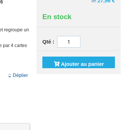
27,96 €
26
En stock
 et regroupe un
Qté
e par 4 cartes
Ajouter au panier
Déplier