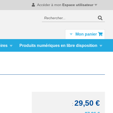
Accéder à mon
Espace utilisateur
Recher
Rechercher
Mon panier
ires
Produits numériques en libre disposition
29,50 €
TTC: