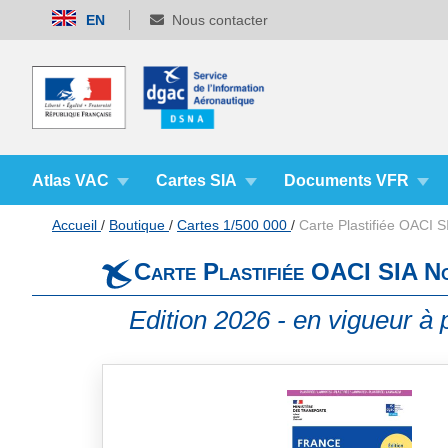
Allez
EN
Nous contacter
au
contenu
Atlas VAC
Cartes SIA
Documents VFR
Accueil
Boutique
Cartes 1/500 000
Carte Plastifiée OACI 
Carte Plastifiée OACI SIA 
Edition 2026 - en vigueur à p
Skip
to
the