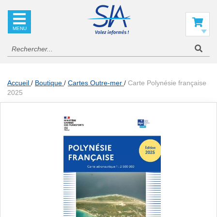
SIA
La
référence
Mon panier
en
information
aéronautique
Accueil
Boutique
Cartes Outre-mer
Carte Polynésie française
2025
Skip
to
the
end
of
the
images
gallery