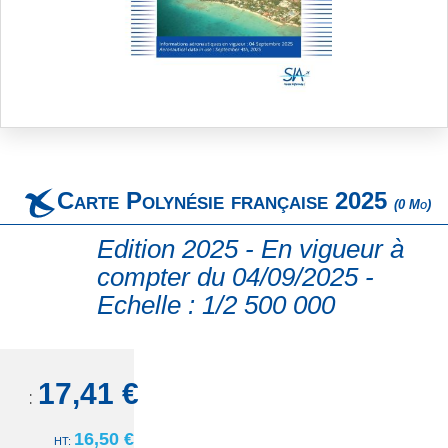
Skip
to
the
beginning
Carte Polynésie française 2025
of
(0 Mo)
the
images
Edition 2025 - En vigueur à
gallery
compter du 04/09/2025 -
Echelle : 1/2 500 000
17,41 €
TTC:
16,50 €